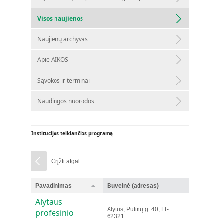
Visos naujienos
Naujienų archyvas
Apie AIKOS
Sąvokos ir terminai
Naudingos nuorodos
Institucijos teikiančios programą
Grįžti atgal
Pavadinimas
Buveinė (adresas)
Alytaus
Alytus, Putinų g. 40, LT-
profesinio
62321