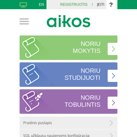
EN
REGISTRUOTIS
/
ĮEITI
NORIU
MOKYTIS
NORIU
STUDIJUOTI
NORIU
TOBULINTIS
Pradinis puslapis
SQL užklausų naujienoms konfigūracija