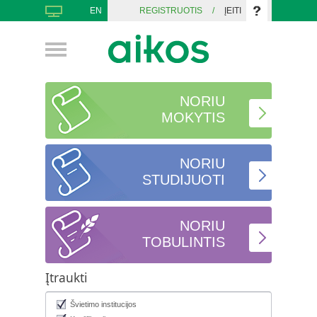
EN
REGISTRUOTIS
/
ĮEITI
NORIU
MOKYTIS
NORIU
STUDIJUOTI
NORIU
TOBULINTIS
Įtraukti
Švietimo institucijos