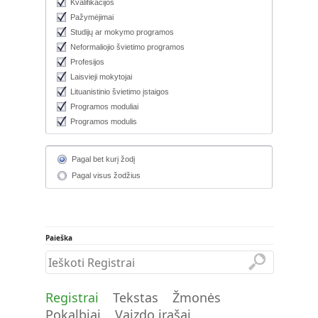
Kvalifikacijos
Pažymėjimai
Studijų ar mokymo programos
Neformaliojio švietimo programos
Profesijos
Laisvieji mokytojai
Lituanistinio švietimo įstaigos
Programos moduliai
Programos modulis
Pagal bet kurį žodį
Pagal visus žodžius
Paieška
Registrai
Tekstas
Žmonės
Pokalbiai
Vaizdo įrašai