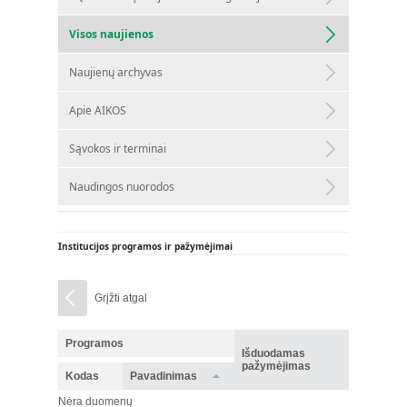
Visos naujienos
Naujienų archyvas
Apie AIKOS
Sąvokos ir terminai
Naudingos nuorodos
Institucijos programos ir pažymėjimai
Grįžti atgal
Programos
Išduodamas
pažymėjimas
Kodas
Pavadinimas
Nėra duomenų