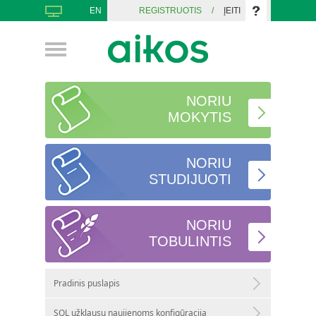
EN
REGISTRUOTIS
/
ĮEITI
NORIU
MOKYTIS
NORIU
STUDIJUOTI
NORIU
TOBULINTIS
Pradinis puslapis
SQL užklausų naujienoms konfigūracija