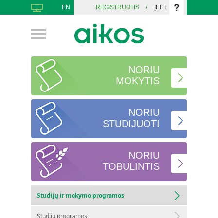
EN
REGISTRUOTIS
/
ĮEITI
NORIU
MOKYTIS
NORIU
STUDIJUOTI
NORIU
TOBULINTIS
Studijų ir mokymo programos
Studijų programos