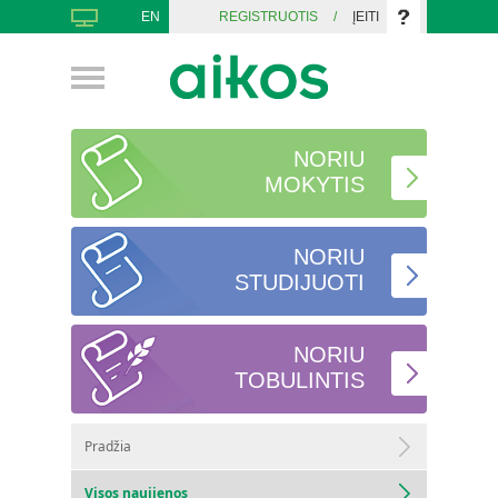
EN
REGISTRUOTIS
/
ĮEITI
NORIU
MOKYTIS
NORIU
STUDIJUOTI
NORIU
TOBULINTIS
Pradžia
Visos naujienos