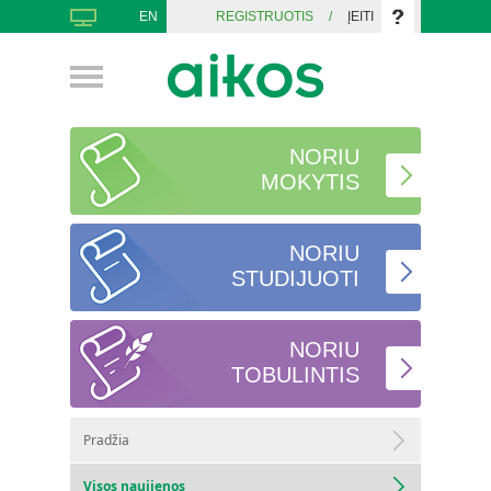
EN
REGISTRUOTIS
/
ĮEITI
NORIU
MOKYTIS
NORIU
STUDIJUOTI
NORIU
TOBULINTIS
Pradžia
Visos naujienos