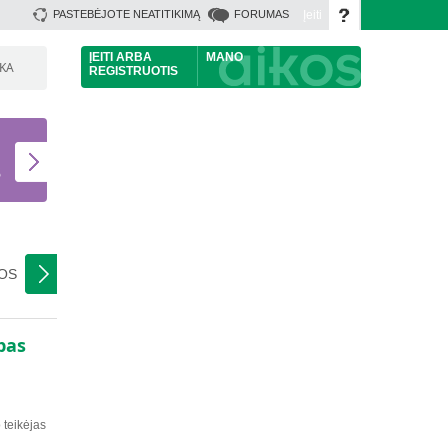
Įeiti
PASTEBĖJOTE NEATITIKIMĄ
FORUMAS
ĮEITI
ARBA
MANO
ŠKA
REGISTRUOTIS
U
S
NOS
pas
o teikėjas