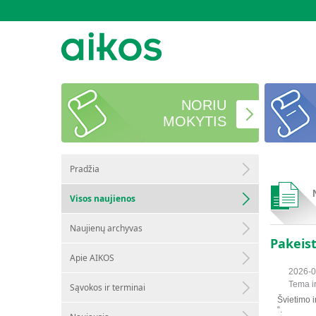
NORIU
MOKYTIS
Pradžia
Visos naujienos
Naujienų archyvas
Pakeist
Apie AIKOS
2026-0
Tema i
Sąvokos ir terminai
Švietimo i
“.