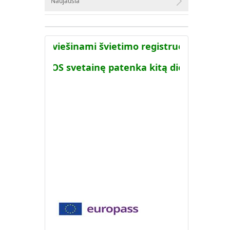
Naujausia
sistemoje viešinami švietimo registruose turimi
cija į AIKOS svetainę patenka kitą dieną po to kai