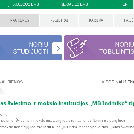
SUAUGUSIEMS
NEĮGALIESIEMS
EN
NAUJIENOS
REGISTRAI
KARJERA
PAIE
NORIU
NORI
STUDIJUOTI
TOBULINTI
NAUJIENOS
VISOS NAUJIE
as švietimo ir mokslo institucijos „MB Indmiko“ ti
5-27
r potemė:
Švietimo ir mokslo institucijų registro naujienos:Nauji institucijų tipai
r mokslo institucijų registre institucijos „MB Indmiko“ tipas pakeistas į „Kitas švietim