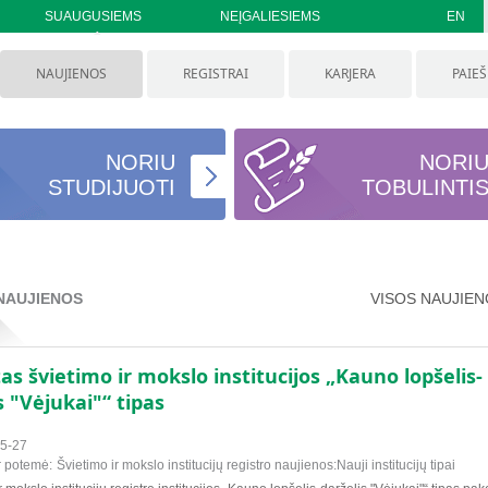
SUAUGUSIEMS
NEĮGALIESIEMS
EN
NAUJIENOS
REGISTRAI
KARJERA
PAIE
NORIU
NORI
STUDIJUOTI
TOBULINTI
NAUJIENOS
VISOS NAUJIE
as švietimo ir mokslo institucijos „Kauno lopšelis-
s "Vėjukai"“ tipas
5-27
r potemė:
Švietimo ir mokslo institucijų registro naujienos:Nauji institucijų tipai