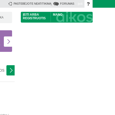
Įeiti
PASTEBĖJOTE NEATITIKIMĄ
FORUMAS
ĮEITI
ARBA
MANO
ŠKA
REGISTRUOTIS
U
S
NOS