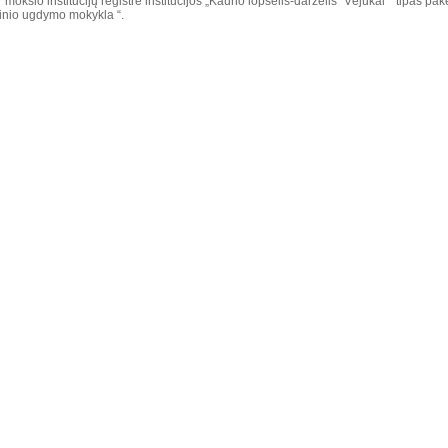
r mokslo institucijų registre institucijos „Kauno lopšelis-darželis "Vėjukai"“ tipas pake
linio ugdymo mokykla “.
menys
 informacija patenka į atitinkamus registrus