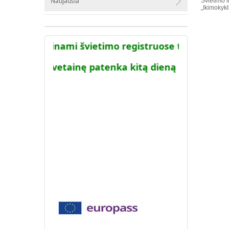
Naujausia
Švietimo i
„Ikimokyk
emoje viešinami švietimo registruose turimi duo
a į AIKOS svetainę patenka kitą dieną po to kai ši