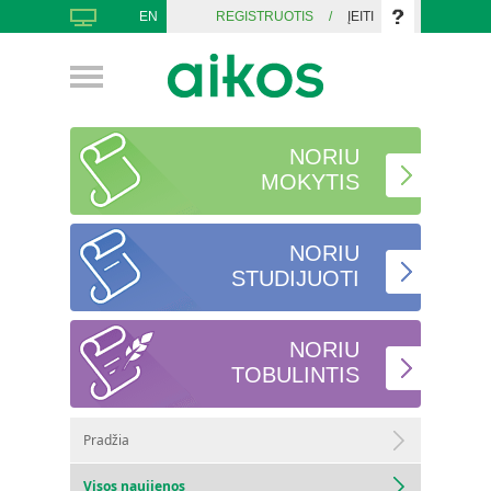
EN
REGISTRUOTIS
/
ĮEITI
NORIU
MOKYTIS
NORIU
STUDIJUOTI
NORIU
TOBULINTIS
Pradžia
Visos naujienos