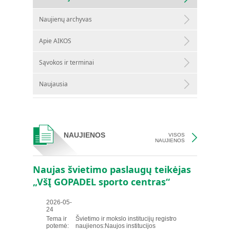
Naujienų archyvas
Apie AIKOS
Sąvokos ir terminai
Naujausia
NAUJIENOS
VISOS
NAUJIENOS
Naujas švietimo paslaugų teikėjas
„VšĮ GOPADEL sporto centras“
2026-05-
24
Tema ir
Švietimo ir mokslo institucijų registro
potemė:
naujienos:Naujos institucijos