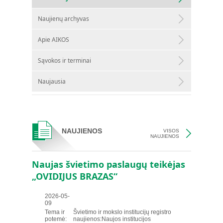
Naujienų archyvas
Apie AIKOS
Sąvokos ir terminai
Naujausia
NAUJIENOS
VISOS
NAUJIENOS
Naujas švietimo paslaugų teikėjas
„OVIDIJUS BRAZAS“
2026-05-
09
Tema ir
Švietimo ir mokslo institucijų registro
potemė:
naujienos:Naujos institucijos