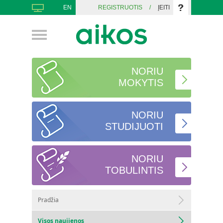
EN
REGISTRUOTIS
/
ĮEITI
NORIU
MOKYTIS
NORIU
STUDIJUOTI
NORIU
TOBULINTIS
Pradžia
Visos naujienos