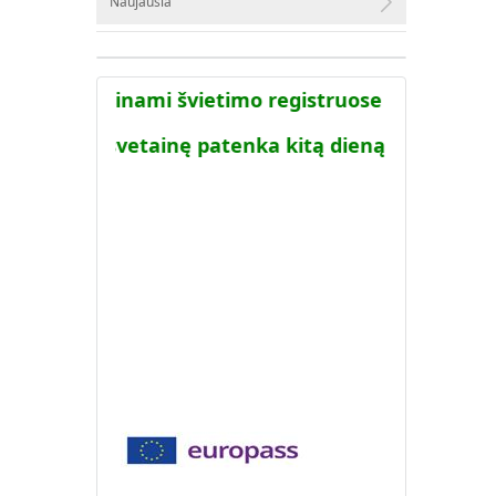
Naujausia
temoje viešinami švietimo registruose turimi duo
a į AIKOS svetainę patenka kitą dieną po to kai ši