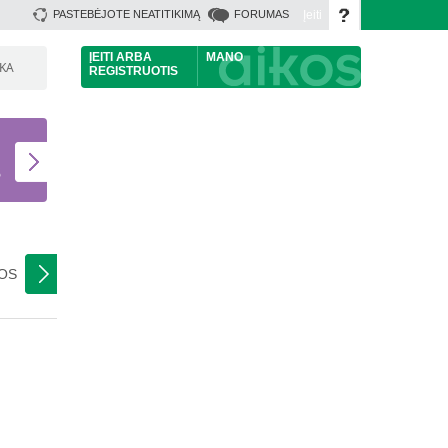
Įeiti
PASTEBĖJOTE NEATITIKIMĄ
FORUMAS
ĮEITI
ARBA
MANO
ŠKA
REGISTRUOTIS
U
S
NOS