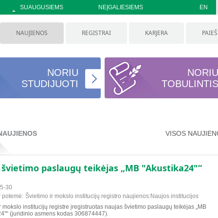
SUAUGUSIEMS
NEĮGALIESIEMS
EN
NAUJIENOS
REGISTRAI
KARJERA
PAIE
NORIU
NORI
STUDIJUOTI
TOBULINTI
NAUJIENOS
VISOS NAUJIE
 švietimo paslaugų teikėjas „MB "Akustika24"“
5-30
r potemė:
Švietimo ir mokslo institucijų registro naujienos:Naujos institucijos
r mokslo institucijų registre įregistruotas naujas švietimo paslaugų teikėjas „MB
24"“ (juridinio asmens kodas 306874447).