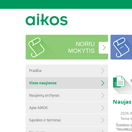
NORIU
MOKYTIS
Pradžia
Visos naujienos
Naujienų archyvas
Naujas
Apie AIKOS
2026-0
Tema i
Sąvokos ir terminai
Švietimo i
"Akustika