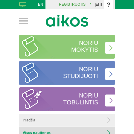
EN
REGISTRUOTIS
/
ĮEITI
NORIU
MOKYTIS
NORIU
STUDIJUOTI
NORIU
TOBULINTIS
Pradžia
Visos naujienos