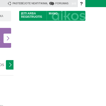
Įeiti
PASTEBĖJOTE NEATITIKIMĄ
FORUMAS
ĮEITI
ARBA
MANO
ŠKA
REGISTRUOTIS
U
S
NOS