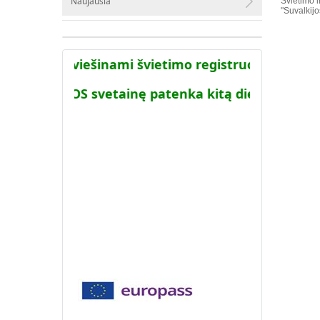
Naujausia
Švietimo i
"Suvalkij
sistemoje viešinami švietimo registruose turimi 
cija į AIKOS svetainę patenka kitą dieną po to kai