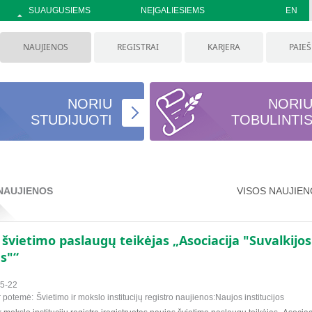
SUAUGUSIEMS
NEĮGALIESIEMS
EN
NAUJIENOS
REGISTRAI
KARJERA
PAIE
NORIU
NORI
STUDIJUOTI
TOBULINTI
NAUJIENOS
VISOS NAUJIE
švietimo paslaugų teikėjas „Asociacija "Suvalkijos
s"“
5-22
r potemė:
Švietimo ir mokslo institucijų registro naujienos:Naujos institucijos