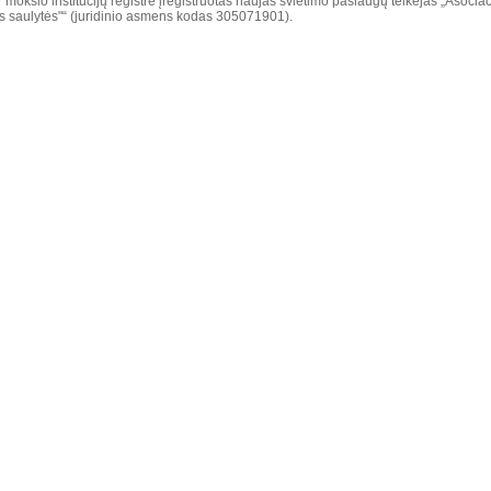
r mokslo institucijų registre įregistruotas naujas švietimo paslaugų teikėjas „Asociac
os saulytės"“ (juridinio asmens kodas 305071901).
duomenys
 ši informacija patenka į atitinkamus registrus