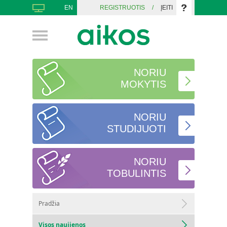
EN
REGISTRUOTIS
/
ĮEITI
NORIU
MOKYTIS
NORIU
STUDIJUOTI
NORIU
TOBULINTIS
Pradžia
Visos naujienos