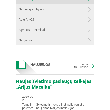
Naujienų archyvas
Apie AIKOS
Sąvokos ir terminai
Naujausia
NAUJIENOS
VISOS
NAUJIENOS
Naujas švietimo paslaugų teikėjas
„Arijus Maceika“
2026-05-
20
Tema ir
Švietimo ir mokslo institucijų registro
potemė:
naujienos:Naujos institucijos