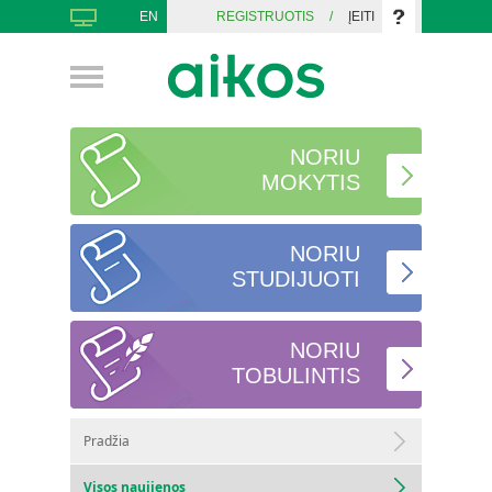
EN
REGISTRUOTIS
/
ĮEITI
NORIU
MOKYTIS
NORIU
STUDIJUOTI
NORIU
TOBULINTIS
Pradžia
Visos naujienos