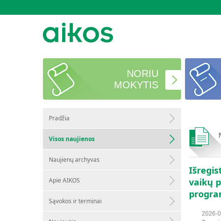
NORIU
MOKYTIS
Pradžia
Visos naujienos
Naujienų archyvas
Išregi
Apie AIKOS
vaikų 
progra
Sąvokos ir terminai
2026-0