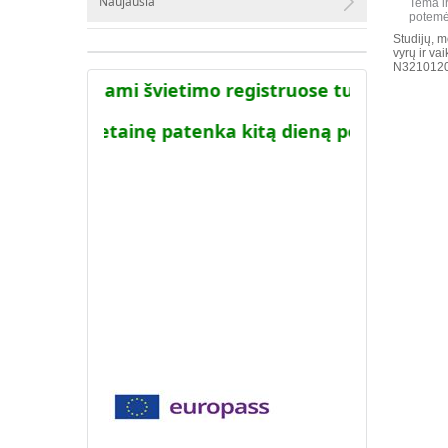
Naujausia
Tema i
potemė
Studijų, m
vyrų ir v
N32101202
moje viešinami švietimo registruose turimi duome
į AIKOS svetainę patenka kitą dieną po to kai ši i