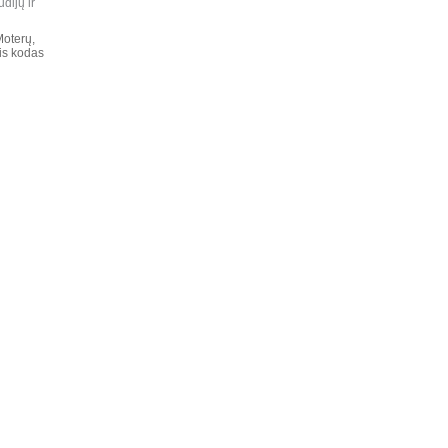
dijų ir
Moterų,
is kodas