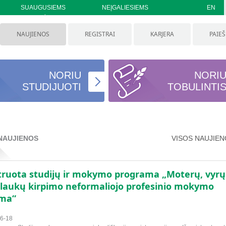
SUAUGUSIEMS
NEĮGALIESIEMS
EN
NAUJIENOS
REGISTRAI
KARJERA
PAIE
NORIU
NORI
STUDIJUOTI
TOBULINTI
NAUJIENOS
VISOS NAUJIE
struota studijų ir mokymo programa „Moterų, vyrų 
plaukų kirpimo neformaliojo profesinio mokymo
ma“
6-18