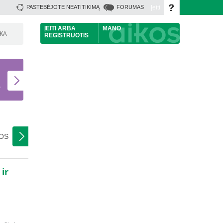
Įeiti
PASTEBĖJOTE NEATITIKIMĄ
FORUMAS
ĮEITI
ARBA
MANO
ŠKA
REGISTRUOTIS
U
S
NOS
ir