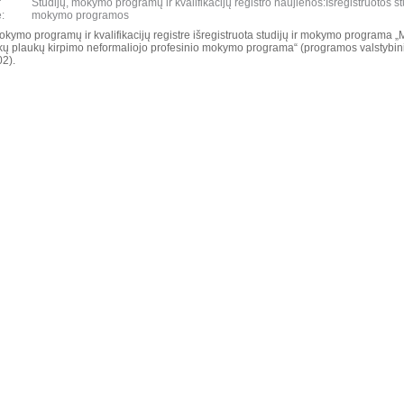
r
Studijų, mokymo programų ir kvalifikacijų registro naujienos:Išregistruotos stu
:
mokymo programos
okymo programų ir kvalifikacijų registre išregistruota studijų ir mokymo programa „
aikų plaukų kirpimo neformaliojo profesinio mokymo programa“ (programos valstybin
).​
nys
nformacija patenka į atitinkamus registrus