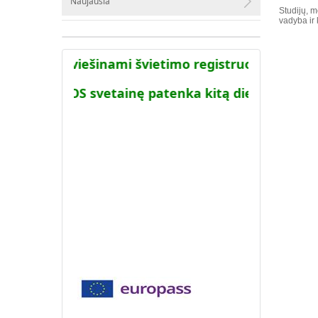
Naujausia
Studijų, m
vadyba ir 
istemoje viešinami švietimo registruose turimi 
cija į AIKOS svetainę patenka kitą dieną po to kai