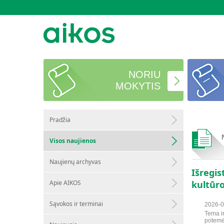
NORIU
MOKYTIS
Pradžia
Visos naujienos
Naujienų archyvas
Išregi
Apie AIKOS
kultūro
Sąvokos ir terminai
2026-0
Tema i
potemė