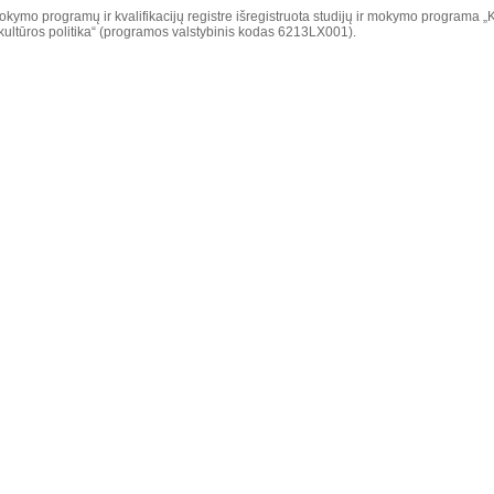
okymo programų ir kvalifikacijų registre išregistruota studijų ir mokymo programa „
kultūros politika“ (programos valstybinis kodas 6213LX001).​
duomenys
 ši informacija patenka į atitinkamus registrus