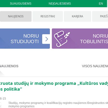
SUAUGUSIEMS
NEĮGALIESIEMS
EN
NAUJIENOS
REGISTRAI
KARJERA
PAIE
NORIU
NORI
STUDIJUOTI
TOBULINTI
NAUJIENOS
VISOS NAUJIE
struota studijų ir mokymo programa „Kultūros vady
s politika“
6-15
r
Studijų, mokymo programų ir kvalifikacijų registro naujienos:Išregistruotos stu
:
mokymo programos