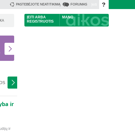
Įeiti
PASTEBĖJOTE NEATITIKIMĄ
FORUMAS
ĮEITI
ARBA
MANO
ŠKA
REGISTRUOTIS
U
S
NOS
ba ir
dijų ir