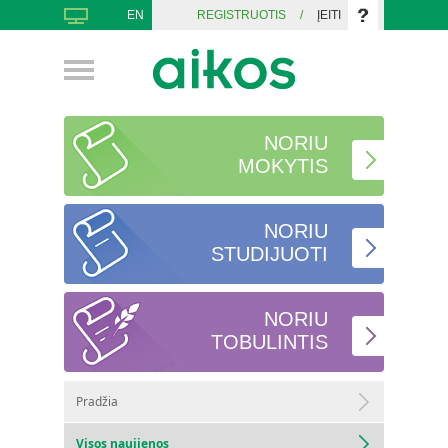
EN
REGISTRUOTIS
/
ĮEITI
NORIU
MOKYTIS
NORIU
STUDIJUOTI
NORIU
TOBULINTIS
Pradžia
Visos naujienos