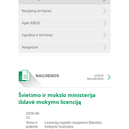
Naujienų archyvas
Apie AIKOS
Sąvokos ir terminai
Naujausia
NAUJIENOS
VISOS
NAUJIENOS
Švietimo ir mokslo ministerija
išdavė mokymo licenciją
2026-06-
21
Tema ir
Licencijų registro naujienos:Išduotos
potemė:
mokymo licencijos