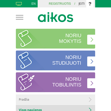
EN
REGISTRUOTIS
/
ĮEITI
NORIU
MOKYTIS
NORIU
STUDIJUOTI
NORIU
TOBULINTIS
Pradžia
Visos naujienos