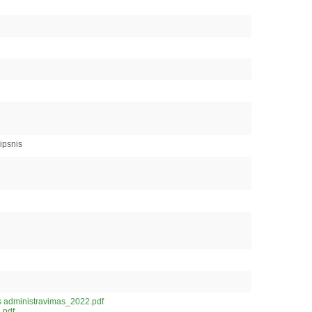
aipsnis
s administravimas_2022.pdf
.pdf