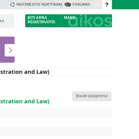
Įeiti
PASTEBĖJOTE NEATITIKIMĄ
FORUMAS
ĮEITI
ARBA
MANO
ŠKA
REGISTRUOTIS
U
S
istration and Law)
Įtraukti palyginimui
istration and Law
)