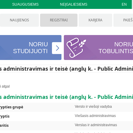
SUAUGUSIEMS
NEĮGALIESIEMS
EN
NAUJIENOS
REGISTRAI
KARJERA
PAIE
NORIU
NORI
STUDIJUOTI
TOBULINTI
s administravimas ir teisė (anglų k. - Public Admin
i atgal
s administravimas ir teisė
(anglų k. -
Public Admin
rypties grupė
Verslo ir viešoji vadyba
ryptis
Viešasis administravimas
sritis
Verslas ir administravimas