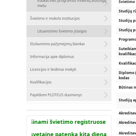
Edukacinės programos mokinių atostogų
Švietimo 
metu
Studijų r
Švietimo ir mokslo institucijos
Studijų p
Studijų 
Lituanistinio švietimo įstaigos
Programo
Išsilavinimo pažymėjimų blankai
Suteikiama
kvalifikac
Informacija apie diplomus
Kvalifika
Licencijos ir leidimai mokyti
Diplomo 
kodas
Kvalifikacijos
Būtinas m
Papildomi PLOTEUS duomenys
Studijų a
Akreditav
temoje viešinami švietimo registruose turimi du
Akredita
a į AIKOS svetainę patenka kitą dieną po to kai ši
Akredita