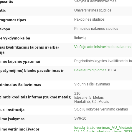
posritis
Vadyba ir administravimas
ūšis
Universitetinės studijos
rogramos tipas
Pakopinės studijos
pakopa
Pirmosios pakopos studijos
s vykdymo kalba
lietuvių
s kvalifikacinis laipsnis ir (arba)
Viešojo administravimo bakalauras
ija
cinio laipsnio ypatumai
Pagrindinės krypties kvalifikacinis l
(pažymėjimo) blanko pavadinimas ir
Bakalauro diplomas
, 6114
inimalus išsilavinimas
Vidurinis išsilavinimas
210
pimtis kreditais ir forma (trukmė metais)
Ištęstinė, 5, Metais
Nuolatinė, 3,5, Metais
usi institucija
Studijų kokybės vertinimo centras
omenys
vimo įsakymas
SV6-10
Išvadų išrašo vertimas_VU_Viešasi
 informacija patenka į atitinkamus registrus
vimo vertinimo išvados
VU_Viešasis administravimas_2022