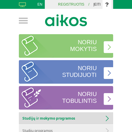
EN
REGISTRUOTIS
/
ĮEITI
NORIU
MOKYTIS
NORIU
STUDIJUOTI
NORIU
TOBULINTIS
Studijų ir mokymo programos
Studijų programos