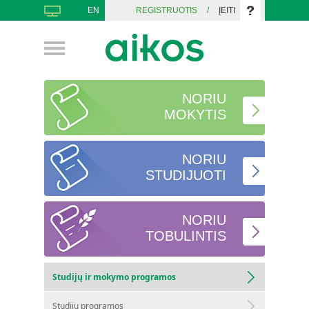
EN
REGISTRUOTIS
/
ĮEITI
NORIU
MOKYTIS
NORIU
STUDIJUOTI
NORIU
TOBULINTIS
Studijų ir mokymo programos
Studijų programos