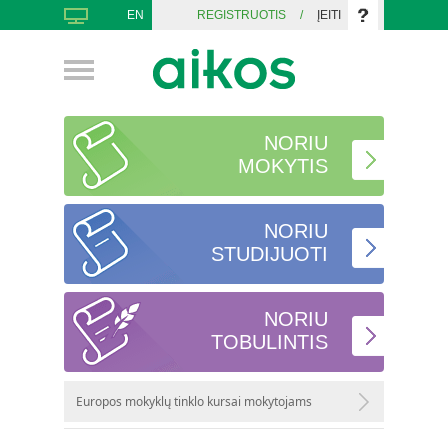
EN
REGISTRUOTIS
/
ĮEITI
NORIU
MOKYTIS
NORIU
STUDIJUOTI
NORIU
TOBULINTIS
Europos mokyklų tinklo kursai mokytojams