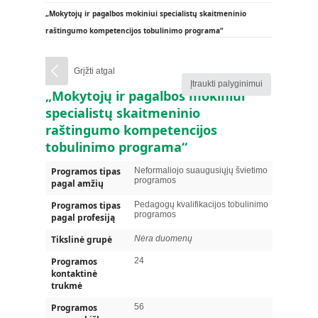
„Mokytojų ir pagalbos mokiniui specialistų skaitmeninio
raštingumo kompetencijos tobulinimo programa“
Grįžti atgal
Įtraukti palyginimui
„Mokytojų ir pagalbos mokiniui
specialistų skaitmeninio
raštingumo kompetencijos
tobulinimo programa“
Programos tipas
Neformaliojo suaugusiųjų švietimo
programos
pagal amžių
Programos tipas
Pedagogų kvalifikacijos tobulinimo
programos
pagal profesiją
Tikslinė grupė
Nėra duomenų
Programos
24
kontaktinė
trukmė
Programos
56