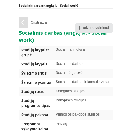
Socialinis darbas (anglų k. - Social work)
Grįžti atgal
Įtraukti palyginimui
Socialinis darbas
(anglų k. -
Social
work
)
Studijų krypties
Socialiniai mokslai
grupė
Studijų kryptis
Socialinis darbas
Švietimo sritis
Socialinė gerovė
Švietimo posritis
Socialinis darbas ir konsultavimas
Studijų rūšis
Koleginės studijos
Studijų
Pakopinės studijos
programos tipas
Studijų pakopa
Pirmosios pakopos studijos
Programos
lietuvių
vykdymo kalba