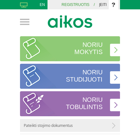
EN
REGISTRUOTIS
/
ĮEITI
NORIU
MOKYTIS
NORIU
STUDIJUOTI
NORIU
TOBULINTIS
Pateikti stojimo dokumentus