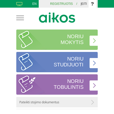
EN
REGISTRUOTIS
/
ĮEITI
NORIU
MOKYTIS
NORIU
STUDIJUOTI
NORIU
TOBULINTIS
Pateikti stojimo dokumentus