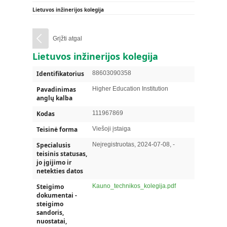
Lietuvos inžinerijos kolegija
Grįžti atgal
Lietuvos inžinerijos kolegija
Identifikatorius
88603090358
Pavadinimas
Higher Education Institution
anglų kalba
Kodas
111967869
Teisinė forma
Viešoji įstaiga
Specialusis
Neįregistruotas, 2024-07-08, -
teisinis statusas,
jo įgijimo ir
netekties datos
Steigimo
Kauno_technikos_kolegija.pdf
dokumentai -
steigimo
sandoris,
nuostatai,