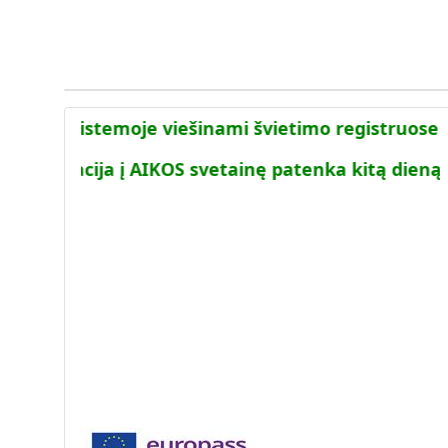
AIKOS sistemoje viešinami švietimo registruose
Informacija į AIKOS svetainę patenka kitą dieną p