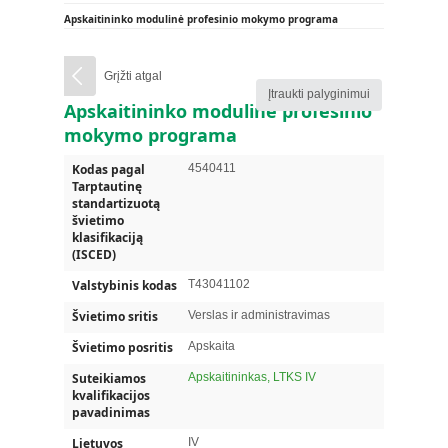
Apskaitininko modulinė profesinio mokymo programa
Grįžti atgal
Įtraukti palyginimui
Apskaitininko modulinė profesinio
mokymo programa
Kodas pagal
4540411
Tarptautinę
standartizuotą
švietimo
klasifikaciją
(ISCED)
Valstybinis kodas
T43041102
Švietimo sritis
Verslas ir administravimas
Švietimo posritis
Apskaita
Suteikiamos
Apskaitininkas, LTKS IV
kvalifikacijos
pavadinimas
Lietuvos
IV