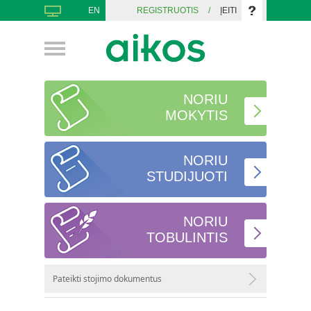
EN
REGISTRUOTIS
/
ĮEITI
NORIU
MOKYTIS
NORIU
STUDIJUOTI
NORIU
TOBULINTIS
Pateikti stojimo dokumentus