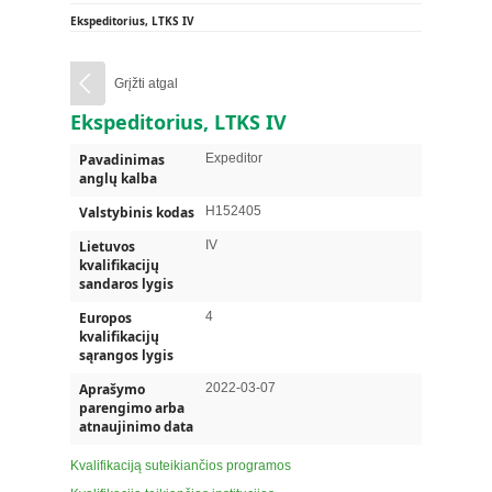
Ekspeditorius, LTKS IV
Grįžti atgal
Ekspeditorius, LTKS IV
Pavadinimas
Expeditor
anglų kalba
Valstybinis kodas
H152405
Lietuvos
IV
kvalifikacijų
sandaros lygis
Europos
4
kvalifikacijų
sąrangos lygis
Aprašymo
2022-03-07
parengimo arba
atnaujinimo data
Kvalifikaciją suteikiančios programos