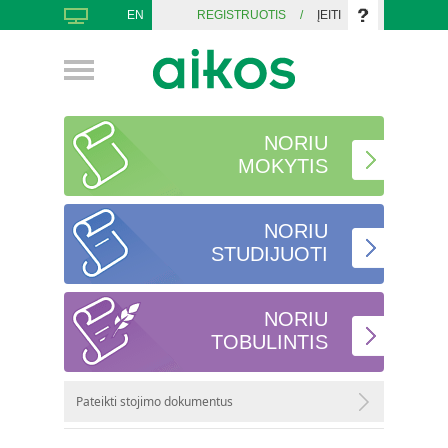
EN
REGISTRUOTIS
/
ĮEITI
NORIU
MOKYTIS
NORIU
STUDIJUOTI
NORIU
TOBULINTIS
Pateikti stojimo dokumentus