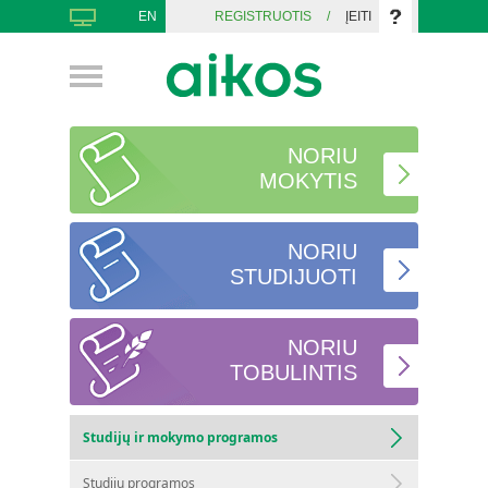
EN
REGISTRUOTIS
/
ĮEITI
NORIU
MOKYTIS
NORIU
STUDIJUOTI
NORIU
TOBULINTIS
Studijų ir mokymo programos
Studijų programos