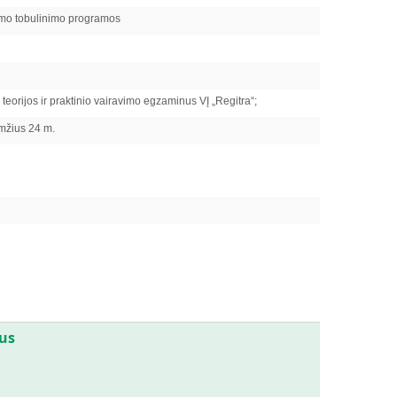
timo tobulinimo programos
teorijos ir praktinio vairavimo egzaminus VĮ „Regitra“;
amžius 24 m.
ius