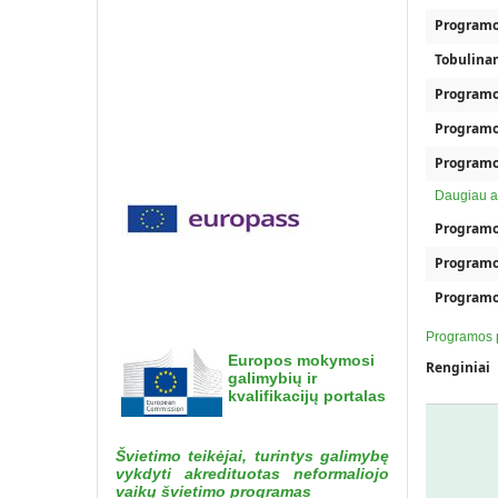
Programos
Tobulina
Programo
Programo
Programo
Daugiau a
Programo
Programo
Programos
Programos 
Europos mokymosi
Renginiai
galimybių ir
kvalifikacijų portalas
Švietimo teikėjai, turintys galimybę
vykdyti akredituotas neformaliojo
vaikų švietimo programas