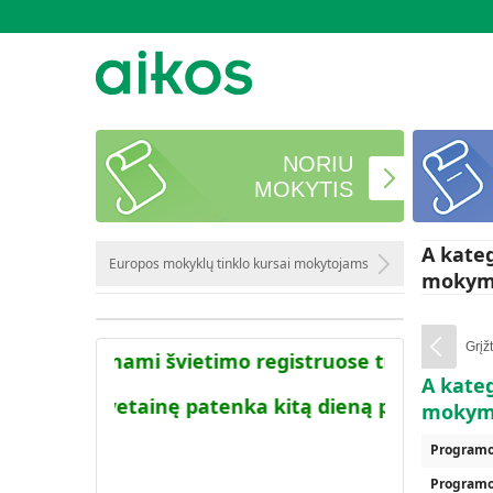
NORIU
MOKYTIS
A kate
Europos mokyklų tinklo kursai mokytojams
mokymo
Grįžt
moje viešinami švietimo registruose turimi duom
A kate
 į AIKOS svetainę patenka kitą dieną po to kai ši 
mokymo
Programo
Programos