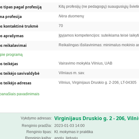
 tipas pagal profesiją
Kitų profesijų (ne pedagogų) suaugusiųjų švie
ma profesija
Nėra duomenų
s kontaktinė trukmė
70
s aprašymas
Įgyjamos kompetencijos: suteikiama teisė laikyti 
s reikalavimai
Reikalingas išsilavinimas: minimalus mokinio 
pie programą
s teikėjas
Vairavimo mokykla Vilnius, UAB
s teikėjo savivaldybė
Vilniaus m. sav.
 teikėjo adresas
Vilnius, Virginijaus Druskio g. 2-206, LT-04305
panašiais pavadinimais
Virginijaus Druskio g. 2 - 206, Viln
Vykdymo adresas:
Renginio pradžia:
2023-01-03 14:00
Renginio tipas:
Kt. mokymas ir praktika
Renginio kalba:
anglų, lietuvių