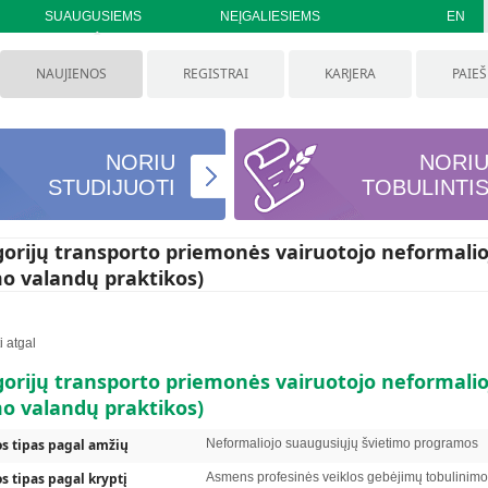
SUAUGUSIEMS
NEĮGALIESIEMS
EN
NAUJIENOS
REGISTRAI
KARJERA
PAIE
NORIU
NORI
STUDIJUOTI
TOBULINTI
gorijų transporto priemonės vairuotojo neformali
 valandų praktikos)
i atgal
enys
gorijų transporto priemonės vairuotojo neformali
informacija patenka į atitinkamus registrus
 valandų praktikos)
s tipas pagal amžių
Neformaliojo suaugusiųjų švietimo programos
 tipas pagal kryptį
Asmens profesinės veiklos gebėjimų tobulinim