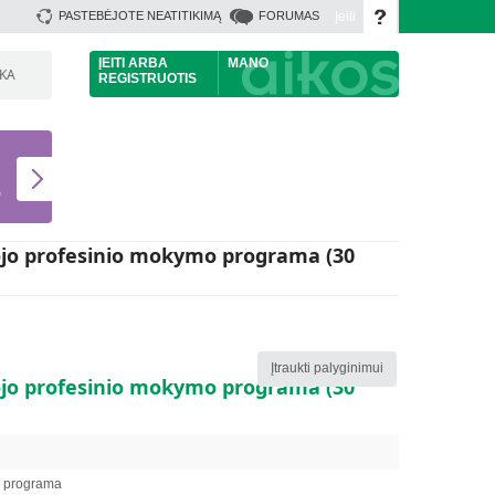
Įeiti
PASTEBĖJOTE NEATITIKIMĄ
FORUMAS
ĮEITI
ARBA
MANO
ŠKA
REGISTRUOTIS
U
S
ojo profesinio mokymo programa (30
Įtraukti palyginimui
ojo profesinio mokymo programa (30
o programa