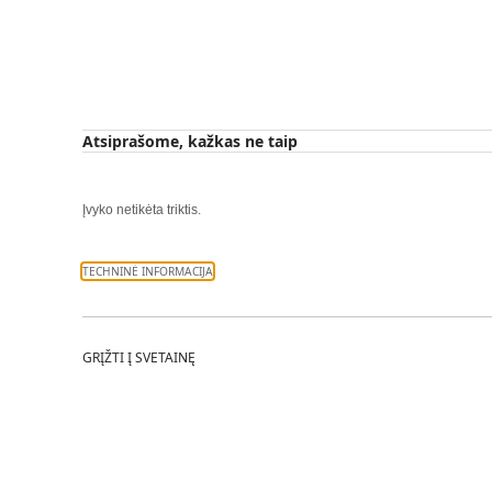
Atsiprašome, kažkas ne taip
Įvyko netikėta triktis.
TECHNINĖ INFORMACIJA
GRĮŽTI Į SVETAINĘ