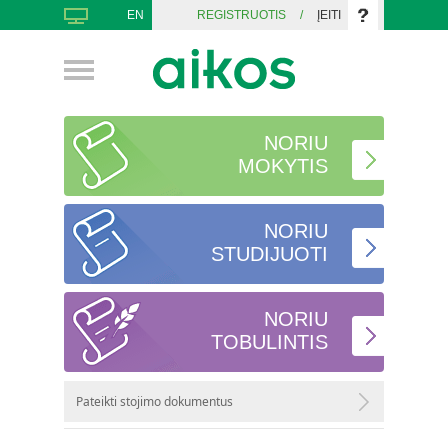
EN
REGISTRUOTIS
/
ĮEITI
NORIU
MOKYTIS
NORIU
STUDIJUOTI
NORIU
TOBULINTIS
Pateikti stojimo dokumentus