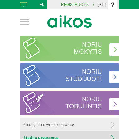
EN
REGISTRUOTIS
/
ĮEITI
NORIU
MOKYTIS
NORIU
STUDIJUOTI
NORIU
TOBULINTIS
Studijų ir mokymo programos
Studijų programos