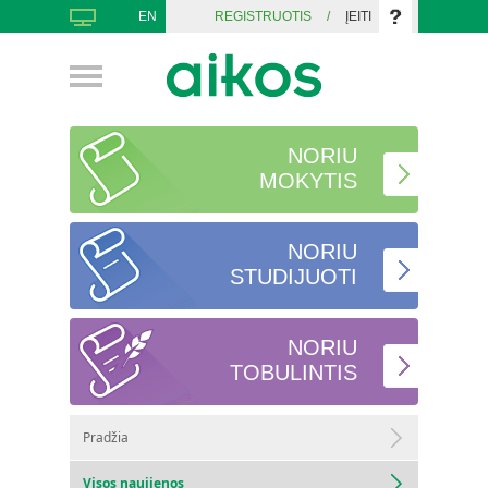
EN
REGISTRUOTIS
/
ĮEITI
NORIU
MOKYTIS
NORIU
STUDIJUOTI
NORIU
TOBULINTIS
Pradžia
Visos naujienos