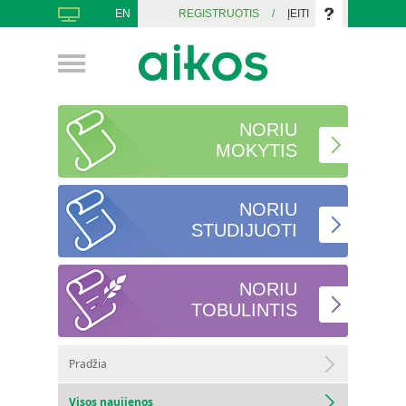
EN
REGISTRUOTIS
/
ĮEITI
NORIU
MOKYTIS
NORIU
STUDIJUOTI
NORIU
TOBULINTIS
Pradžia
Visos naujienos