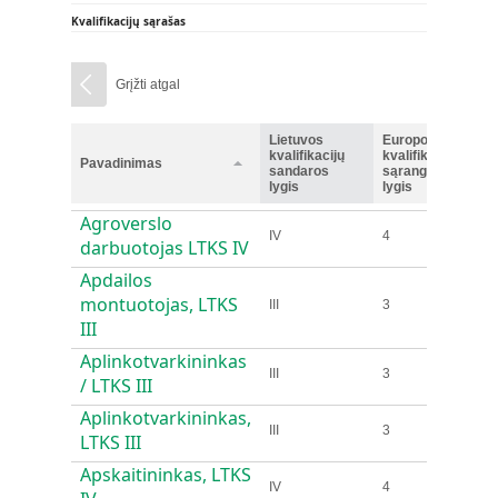
Kvalifikacijų sąrašas
Grįžti atgal
Lietuvos
Europos
kvalifikacijų
kvalifikacijų
Pavadinimas
sandaros
sąrangos
lygis
lygis
Agroverslo
IV
4
darbuotojas LTKS IV
Apdailos
montuotojas, LTKS
III
3
III
Aplinkotvarkininkas
III
3
/ LTKS III
Aplinkotvarkininkas,
III
3
LTKS III
Apskaitininkas, LTKS
IV
4