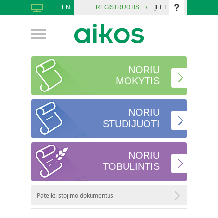
EN
REGISTRUOTIS
/
ĮEITI
NORIU
MOKYTIS
NORIU
STUDIJUOTI
NORIU
TOBULINTIS
Pateikti stojimo dokumentus