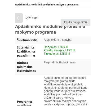
Apdailininko modulinė profesinio mokymo programa
Grįžti atgal
Įtraukti palyginimui
Apdailininko modulinė profesinio
mokymo programa
Švietimo sritis
Architektūra ir statyba
Suteikiamos
Dažytojas, LTKS III
Plytelių klojėjas, LTKS III
kvalifikacijos
Tinkuotojas, LTKS III
pavadinimas
Būtinas
Pagrindinis išsilavinimas
minimalus
išsilavinimas
Apdailininko modulinė profesinio
mokymo programa skirta
kvalifikuotam dažytojui, plytelių
klojėjui, tinkuotojui, parengti, kuris
gebėtų, vadovaujant aukštesnės
kvalifikacijos darbuotojui ir jam
prižiūrint darbų kokybę,
savarankiškai vykdyti bendrąsias
Programos
veiklas statybos objekte, glaistyti ir
aprašymo