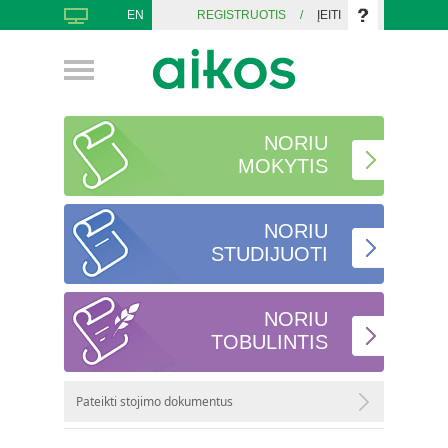
EN
REGISTRUOTIS
/
ĮEITI
NORIU
MOKYTIS
NORIU
STUDIJUOTI
NORIU
TOBULINTIS
Pateikti stojimo dokumentus