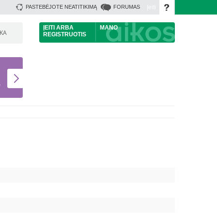
Įeiti
PASTEBĖJOTE NEATITIKIMĄ
FORUMAS
ĮEITI
ARBA
MANO
ŠKA
REGISTRUOTIS
U
S