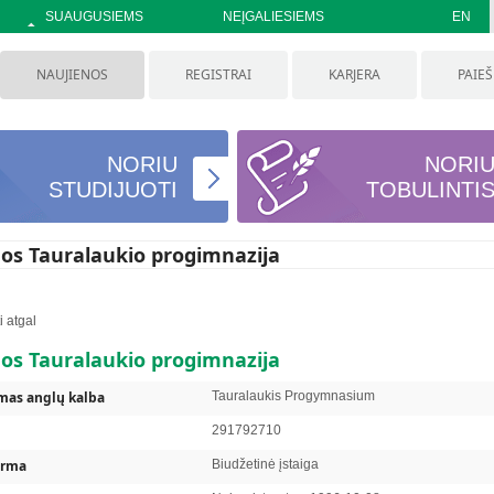
SUAUGUSIEMS
NEĮGALIESIEMS
EN
NAUJIENOS
REGISTRAI
KARJERA
PAIE
NORIU
NORI
STUDIJUOTI
TOBULINTI
dos Tauralaukio progimnazija
i atgal
dos Tauralaukio progimnazija
mas anglų kalba
Tauralaukis Progymnasium
291792710
orma
Biudžetinė įstaiga