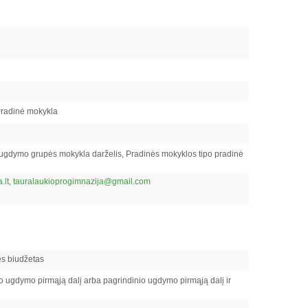
Pradinė mokykla
 ugdymo grupės mokykla darželis, Pradinės mokyklos tipo pradinė
.lt
,
tauralaukioprogimnazija@gmail.com
ės biudžetas
 ugdymo pirmąją dalį arba pagrindinio ugdymo pirmąją dalį ir