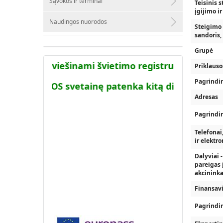
Sąvokos ir terminai
Teisinis s
įgijimo i
Naudingos nuorodos
Steigimo
sandoris, 
Grupė
sistemoje viešinami švietimo registruose turimi
Priklaus
Pagrindini
acija į AIKOS svetainę patenka kitą dieną po to ka
Adresas
Pagrindin
Telefonai
ir elektr
Dalyviai -
pareigas 
akcininka
Finansavi
Pagrindi