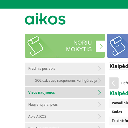
NORIU
MOKYTIS
Klaipė
Pradinis puslapis
SQL užklausų naujienoms konfigūracija
Grįžt
Klaipė
Visos naujienos
Pavadini
Naujienų archyvas
Kodas
Apie AIKOS
Teisinė f