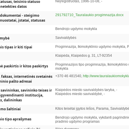
tatusas, teisinio statuso
Neįregistruotas, 1996-10-08, -
r netekties datos
 dokumentai - steigimo
291792710_Tauralaukio progimnazija.docx
nuostatai, įstatai, statusas
Bendrojo ugdymo mokykla
 duomenys
omybė
Savivaldybės
s tipas ir kiti tipai
Progimnazija
,
Ikimokyklinio ugdymo mokykla, 
i ši informacija patenka į atitinkamus registrus
Klaipėda, Klaipėdos g. 31, LT-92354
Progimnazijos tipo progimnazija
,
Ikimokyklinio
ė paskirtis ir kitos paskirtys
mokykla
, faksas, internetinės svetainės
+370 46 481540
,
http://www.tauralaukiomokykla
oninio pašto adresai
 savininkas, savininko teises ir
Klaipėdos miesto savivaldybės taryba, -
Klaipėdos miesto savivaldybė, -
įgyvendinanti institucija,
s, dalininkas
mo šaltiniai
Kitos teisėtai įgytos lėšos, Parama, Savivaldyb
Bendrojo ugdymo mokykla, vykdanti pagrindinio
nio tipo aprašymas
pradinio ugdymo programas