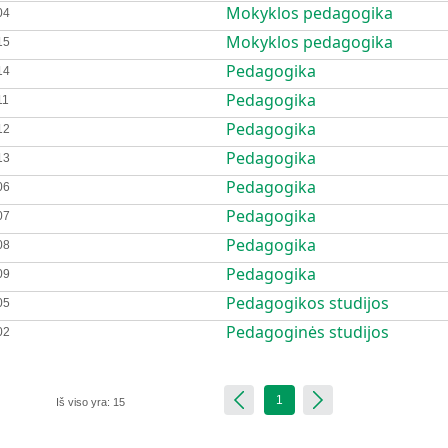
Mokyklos pedagogika
04
Mokyklos pedagogika
15
Pedagogika
14
Pedagogika
11
Pedagogika
12
Pedagogika
13
Pedagogika
06
Pedagogika
07
Pedagogika
08
Pedagogika
09
Pedagogikos studijos
05
Pedagoginės studijos
02
 duomenys
1
Iš viso yra: 15
i ši informacija patenka į atitinkamus registrus