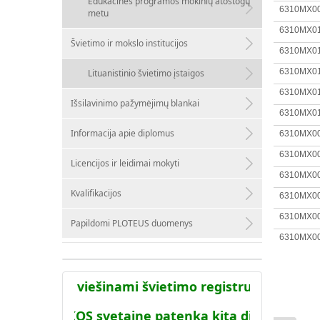
Edukacinės programos mokinių atostogų
6310MX0
metu
6310MX0
Švietimo ir mokslo institucijos
6310MX0
6310MX0
Lituanistinio švietimo įstaigos
6310MX0
Išsilavinimo pažymėjimų blankai
6310MX0
Informacija apie diplomus
6310MX0
6310MX0
Licencijos ir leidimai mokyti
6310MX0
Kvalifikacijos
6310MX0
6310MX0
Papildomi PLOTEUS duomenys
6310MX0
 sistemoje viešinami švietimo registruose turimi
acija į AIKOS svetainę patenka kitą dieną po to ka