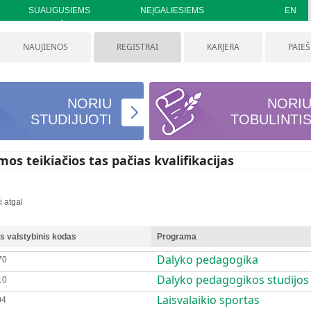
SUAUGUSIEMS
NEĮGALIESIEMS
EN
NAUJIENOS
REGISTRAI
KARJERA
PAIE
NORIU
NORI
STUDIJUOTI
TOBULINTI
os teikiačios tas pačias kvalifikacijas
i atgal
 valstybinis kodas
Programa
Dalyko pedagogika
70
Dalyko pedagogikos studijos
10
Laisvalaikio sportas
04