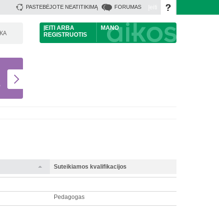
Įeiti
PASTEBĖJOTE NEATITIKIMĄ
FORUMAS
ĮEITI
ARBA
MANO
ŠKA
REGISTRUOTIS
U
S
Suteikiamos kvalifikacijos
Pedagogas