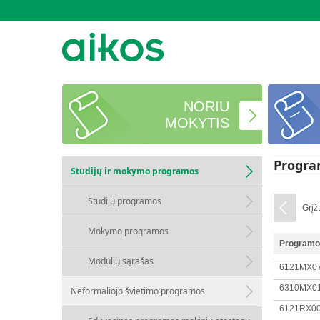
NORIU
MOKYTIS
Program
Studijų ir mokymo programos
Studijų programos
Grįžt
Mokymo programos
Programos
Modulių sąrašas
6121MX0
6310MX0
Neformaliojo švietimo programos
6121RX0