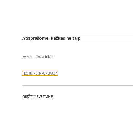
Atsiprašome, kažkas ne taip
Įvyko netikėta triktis.
TECHNINĖ INFORMACIJA
GRĮŽTI Į SVETAINĘ