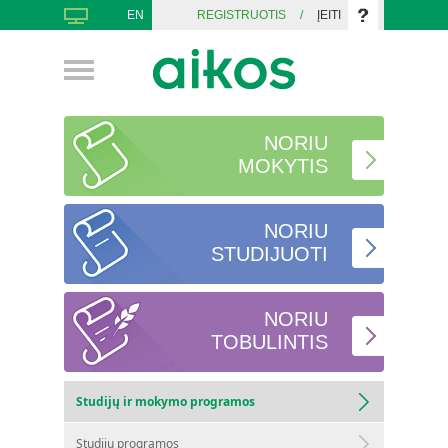
EN
REGISTRUOTIS
/
ĮEITI
NORIU
MOKYTIS
NORIU
STUDIJUOTI
NORIU
TOBULINTIS
Studijų ir mokymo programos
Studijų programos