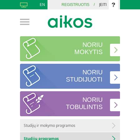
EN
REGISTRUOTIS
/
ĮEITI
NORIU
MOKYTIS
NORIU
STUDIJUOTI
NORIU
TOBULINTIS
Studijų ir mokymo programos
Studijų programos