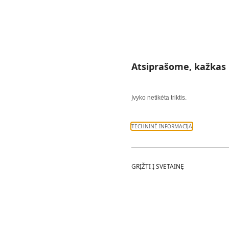
Atsiprašome, kažkas 
Įvyko netikėta triktis.
TECHNINĖ INFORMACIJA
GRĮŽTI Į SVETAINĘ