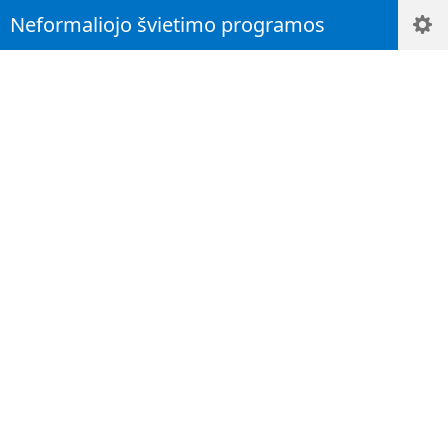
Neformaliojo švietimo programos